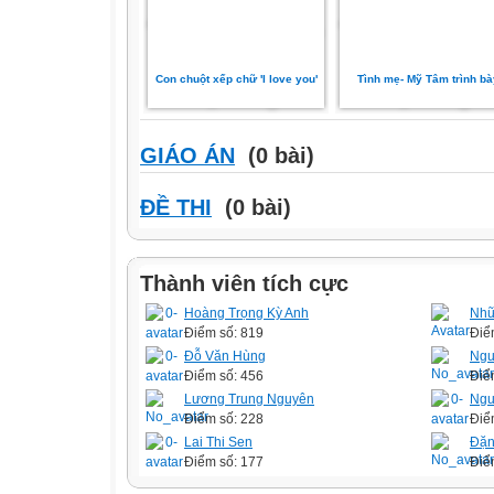
Con chuột xếp chữ 'I love you'
Tình mẹ- Mỹ Tâm trình bà
GIÁO ÁN
(0 bài)
ĐỀ THI
(0 bài)
Thành viên tích cực
Hoàng Trọng Kỳ Anh
Nhữ
Điểm số: 819
Điể
Đỗ Văn Hùng
Ngu
Điểm số: 456
Điể
Lương Trung Nguyên
Ngu
Điểm số: 228
Điể
Lai Thi Sen
Đặn
Điểm số: 177
Điể