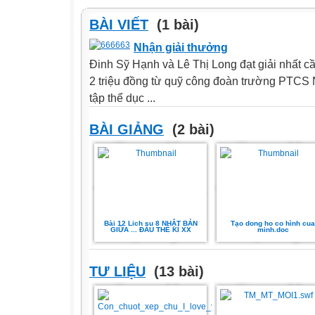
BÀI VIẾT
(1 bài)
Nhận giải thưởng
Đinh Sỹ Hạnh và Lê Thị Long đạt giải nhất cầ
2 triệu đồng từ quỹ công đoàn trường PTC
tập thể dục ...
BÀI GIẢNG
(2 bài)
Bài 12 Lich su 8 NHẬT BẢN
Tạo dong ho co hình cua
GIỮA ... ĐẦU THẾ KỈ XX
minh.doc
TƯ LIỆU
(13 bài)